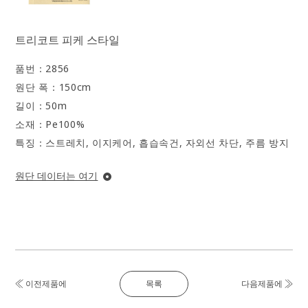
트리코트 피케 스타일
품번：
2856
원단 폭：
150cm
길이：
50m
소재：
Pe100%
특징：
스트레치, 이지케어, 흡습속건, 자외선 차단, 주름 방지
원단 데이터는 여기
목록
이전제품에
다음제품에