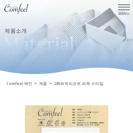
MENU
제품소개
M
a
t
e
r
i
a
l
>
>
Comfeel 메인
제품
2856/트리코트 피케 스타일