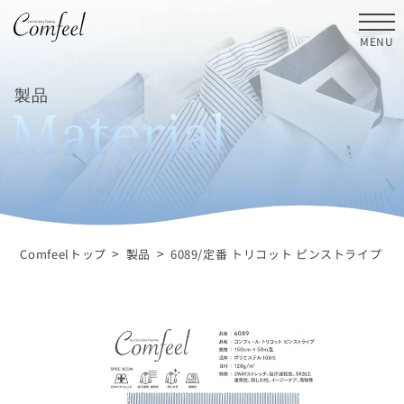
MENU
製品
M
a
t
e
r
i
a
l
>
>
Comfeelトップ
製品
6089/定番 トリコット ピンストライプ