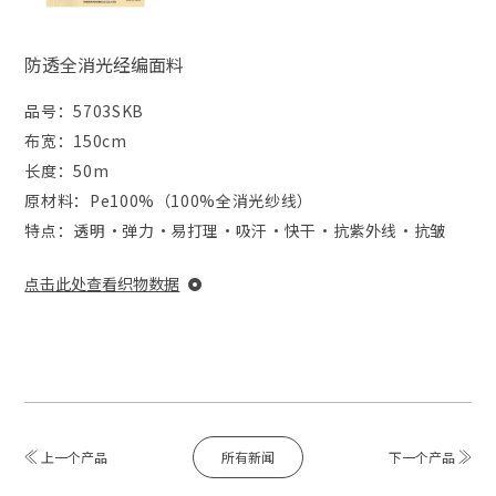
防透全消光经编面料
品号：
5703SKB
布宽：
150cm
长度：
50m
原材料：
Pe100%（100%全消光纱线）
特点：
透明・弹力・易打理・吸汗・快干・抗紫外线・抗皱
点击此处查看织物数据
所有新闻
上一个产品
下一个产品