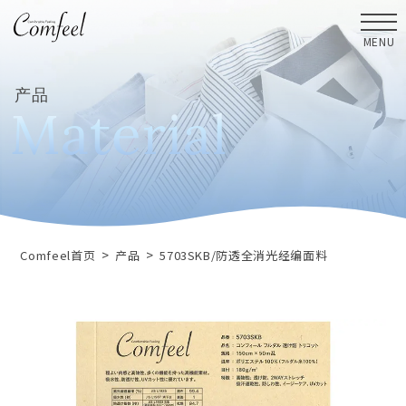
MENU
产品
M
a
t
e
r
i
a
l
>
>
Comfeel首页
产品
5703SKB/防透全消光经编面料