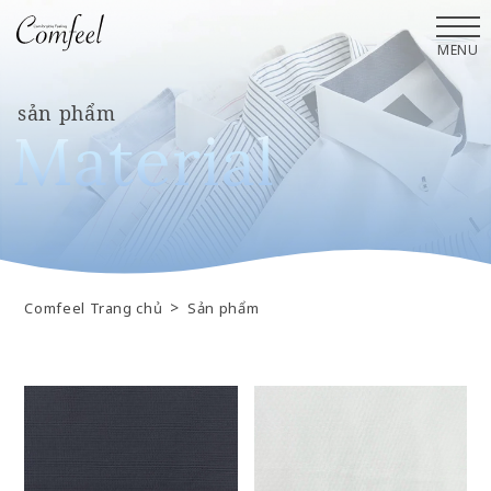
MENU
sản phẩm
M
a
t
e
r
i
a
l
>
Comfeel Trang chủ
Sản phẩm