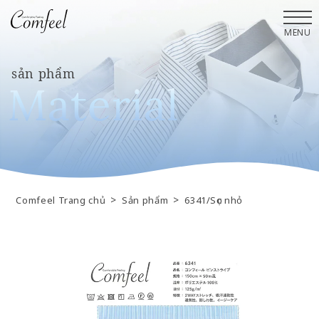
MENU
sản phẩm
M
a
t
e
r
i
a
l
>
>
Comfeel Trang chủ
Sản phẩm
6341/Sọc nhỏ